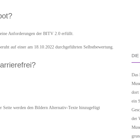
bot?
 keine Anforderungen der BITV 2.0 erfüllt.
eruht auf einer am 18.10.2022 durchgeführten Selbstbewertung.
DIE
rrierefrei?
Das 
Muse
dort
ein 
 Seite werden den Bildern Alternativ-Texte hinzugefügt
Gesc
der 
Muse
grun