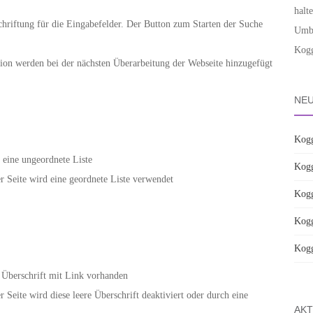
halt
hriftung für die Eingabefelder. Der Button zum Starten der Suche
Umba
Kogg
on werden bei der nächsten Überarbeitung der Webseite hinzugefügt
NEU
Kogg
 eine ungeordnete Liste
Kogg
 Seite wird eine geordnete Liste verwendet
Kogg
Kogg
Kogg
e Überschrift mit Link vorhanden
Seite wird diese leere Überschrift deaktiviert oder durch eine
AKT