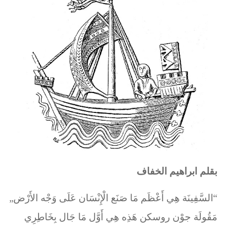
بقلم ابراهيم الخفاف
„السَّفِينَة هِي أَعْظَم مَا صَنَع الْإِنْسَان عَلَى وَجْه الأَرْض“
مَقُولَة جوْن روسكن هَذِه هِي أَوَّل مَا جَال بِخَاطِرِي