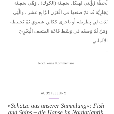
لَحْظَة رُؤْيَتِي لهيكل سَفِينَة (الكوك) ، وَهْي سَفِينَة
تِجَارِيَّة قَد تَمّ صنعهَا في الْقَرْن الرَّابِع عَشَر ، وَالَّتِي
بَدَت لِي بِطَرِيقَة أَو باخرى ككائن عضوي تَمّ تَحنيطه
وَمَنّ ثُمّ وَضعْه في وَسْط قَاعَة المتحف الْبَحْرِيّ
الألماني
.
Noch keine Kommentare
...
AUSSTELLUNG
»Schätze aus unserer Sammlung«: Fish
and Ships – die Hanse im Nordatlantik