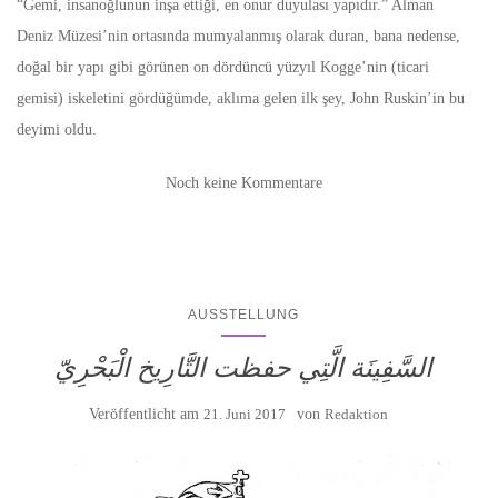
“Gemi, insanoğlunun inşa ettiği, en onur duyulası yapıdır.” Alman
Deniz Müzesi’nin ortasında mumyalanmış olarak duran, bana nedense,
doğal bir yapı gibi görünen on dördüncü yüzyıl Kogge’nin (ticari
gemisi) iskeletini gördüğümde, aklıma gelen ilk şey, John Ruskin’in bu
deyimi oldu.
Noch keine Kommentare
AUSSTELLUNG
السَّفِينَة الَّتِي حفظت التَّارِيخ الْبَحْرِيّ
Veröffentlicht am
21. Juni 2017
von
Redaktion